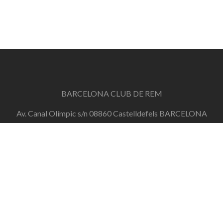
BARCELONA CLUB DE REM
Av. Canal Olímpic s/n 08860 Castelldefels BARCELONA
info@barcelonaclubderem.org
Horari d'oficina: Dimecres de 18h a 20h i Dissabtes de
11h a 13h
+34 644 446 191
de dilluns a divendres de 10h a 20h