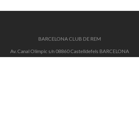
BARCELONA CLUB DE REM
Av. Canal Olímpic s/n 08860 Castelldefels BARCELONA
info@barcelonaclubderem.org
Horari d'oficina: Dimecres de 18h a 20h i Dissabtes de
11h a 13h
+34 644 446 191
de dilluns a divendres de 10h a 20h