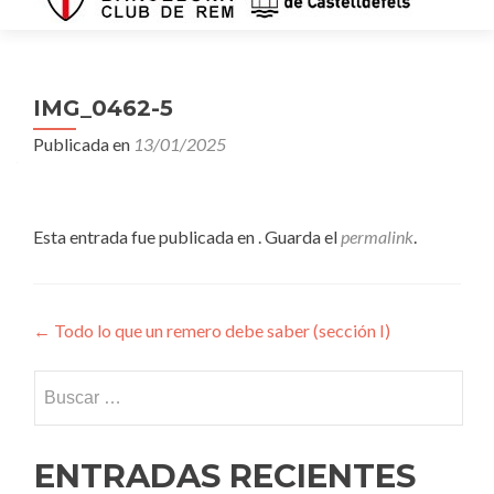
IMG_0462-5
Publicada en
13/01/2025
Esta entrada fue publicada en . Guarda el
permalink
.
Navegación
←
Todo lo que un remero debe saber (sección I)
de
Buscar:
entradas
ENTRADAS RECIENTES