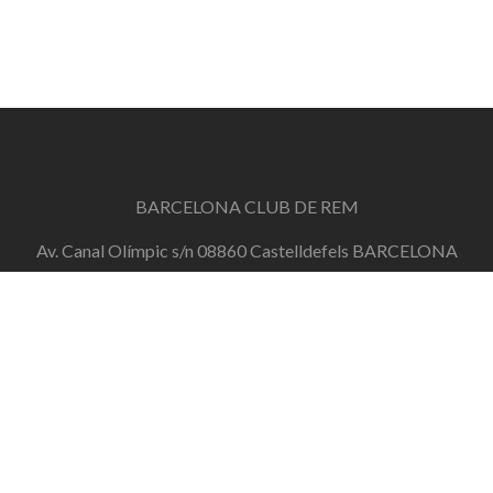
BARCELONA CLUB DE REM
Av. Canal Olímpic s/n 08860 Castelldefels BARCELONA
info@barcelonaclubderem.org
Horari d'oficina: Dimecres de 18h a 20h i Dissabtes de
11h a 13h
+34 644 446 191
de dilluns a divendres de 10h a 20h