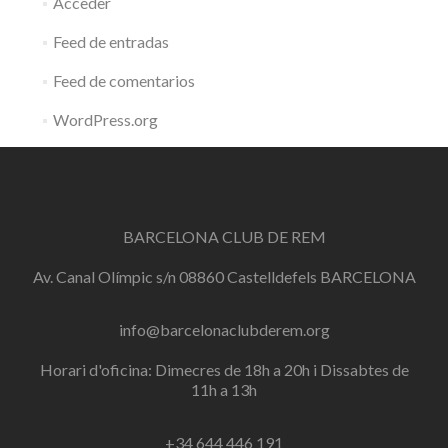
Acceder
Feed de entradas
Feed de comentarios
WordPress.org
BARCELONA CLUB DE REM
Av. Canal Olímpic s/n 08860 Castelldefels BARCELONA
info@barcelonaclubderem.org
Horari d'oficina: Dimecres de 18h a 20h i Dissabtes de
11h a 13h
+34 644 446 191