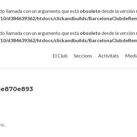
ido llamada con un argumento que está
obsoleto
desde la versión 
10/d384639362/htdocs/clickandbuilds/BarcelonaClubdeRem
ido llamada con un argumento que está
obsoleto
desde la versión 
10/d384639362/htdocs/clickandbuilds/BarcelonaClubdeRem
Ir
al
El Club
Seccions
Activitats
Medi
contenido
5e870e893
nk
.