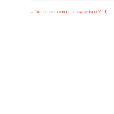
Navegación
←
Tot el que un remer ha de saber (secció III)
de
entradas