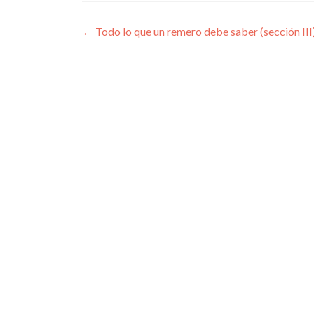
Navegación
←
Todo lo que un remero debe saber (sección III
de
entradas