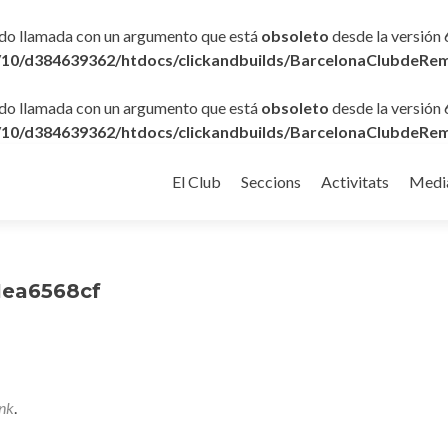
ido llamada con un argumento que está
obsoleto
desde la versión 
10/d384639362/htdocs/clickandbuilds/BarcelonaClubdeRem
ido llamada con un argumento que está
obsoleto
desde la versión 
10/d384639362/htdocs/clickandbuilds/BarcelonaClubdeRem
Ir
al
El Club
Seccions
Activitats
Medi
contenido
1ea6568cf
nk
.