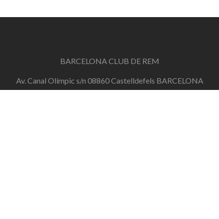
BARCELONA CLUB DE REM
Av. Canal Olímpic s/n 08860 Castelldefels BARCELONA
info@barcelonaclubderem.org
Horari d'oficina: Dimecres de 18h a 20h i Dissabtes de
11h a 13h
+34 644 446 191
de dilluns a divendres de 10h a 20h