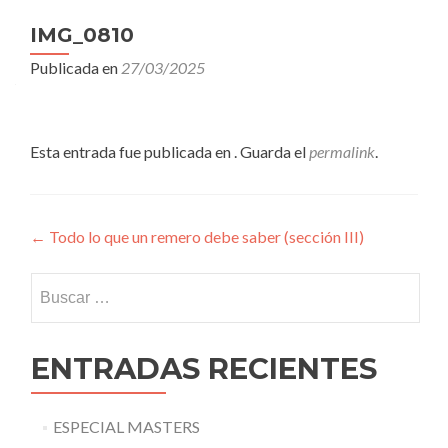
IMG_0810
Publicada en
27/03/2025
Esta entrada fue publicada en . Guarda el
permalink
.
Navegación
←
Todo lo que un remero debe saber (sección III)
de
Buscar:
entradas
ENTRADAS RECIENTES
ESPECIAL MASTERS