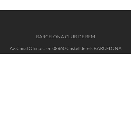
BARCELONA CLUB DE REM
Av. Canal Olímpic s/n 08860 Castelldefels BARCELONA
info@barcelonaclubderem.org
Horari d'oficina: Dimecres de 18h a 20h i Dissabtes de
11h a 13h
+34 644 446 191
de dilluns a divendres de 10h a 20h