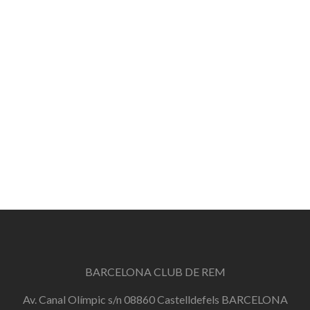
BARCELONA CLUB DE REM
Av. Canal Olímpic s/n 08860 Castelldefels BARCELONA