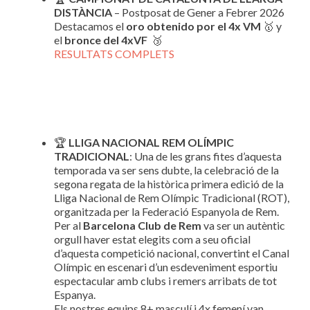
DISTÀNCIA
– Postposat de Gener a Febrer 2026
Destacamos el
oro obtenido por el 4x VM
🥇 y
el
bronce del 4xVF
🥉
RESULTATS COMPLETS
🏆
LLIGA NACIONAL REM OLÍMPIC
TRADICIONAL
: Una de les grans fites d’aquesta
temporada va ser sens dubte, la celebració de la
segona regata de la històrica primera edició de la
Lliga Nacional de Rem Olímpic Tradicional (ROT),
organitzada per la Federació Espanyola de Rem.
Per al
Barcelona Club de Rem
va ser un autèntic
orgull haver estat elegits com a seu oficial
d’aquesta competició nacional, convertint el Canal
Olímpic en escenari d’un esdeveniment esportiu
espectacular amb clubs i remers arribats de tot
Espanya.
Els nostres equips 8+ masculí i 4x femení van