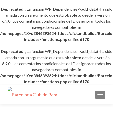
Deprecated
: ¡La función WP_Dependencies->add_data() ha sido
llamada con un argumento que está
obsoleto
desde la versión
6.9.0! Los comentarios condicionales de IE los ignoran todos los
navegadores compatibles. in
/homepages/10/d384639362/htdocs/clickandbuilds/Barce
includes/functions.php
on line
6170
Deprecated
: ¡La función WP_Dependencies->add_data() ha sido
llamada con un argumento que está
obsoleto
desde la versión
6.9.0! Los comentarios condicionales de IE los ignoran todos los
navegadores compatibles. in
/homepages/10/d384639362/htdocs/clickandbuilds/Barce
includes/functions.php
on line
6170
CAMBI