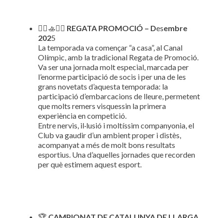
🚣‍♀️🚣🚣‍♂️
REGATA PROMOCIÓ – D
es
embre
202
5
La temporada va començar “a casa”, al Canal
Olímpic, amb la tradicional Regata de Promoció.
Va ser una jornada molt especial, marcada per
l’enorme participació de socis i per una de les
grans novetats d’aquesta temporada: la
participació d’embarcacions de lleure, permetent
que molts remers visquessin la primera
experiència en competició.
Entre nervis, il·lusió i moltíssim companyonia, el
Club va gaudir d’un ambient proper i distès,
acompanyat a més de molt bons resultats
esportius. Una d’aquelles jornades que recorden
per què estimem aquest esport.
🏆
CAMPIONAT DE CATALUNYA DE LLARGA