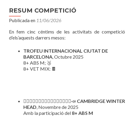
RESUM COMPETICIÓ
Publicada en
11/06/2026
En fem cinc céntims de les activitats de competició
d’els’aquests darrers mesos:
TROFEU INTERNACIONAL CIUTAT DE
BARCELONA
, Octubre 2025
8+ ABS M; 🥉
8+ VET MIX: 🍫
🚣‍♂️🚣‍♂️🚣‍♂️🚣‍♂️🚣‍♂️🚣‍♂️🚣‍♂️🚣‍♂️📣
CAMBRIDGE WINTER
HEAD
, Novembre de 2025
Amb la participació del
8+ ABS M