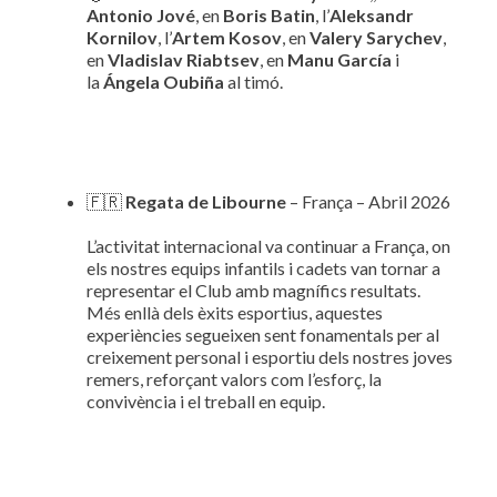
Antonio Jové
, en
Boris Batin
, l’
Aleksandr
Kornilov
, l’
Artem Kosov
, en
Valery Sarychev
,
en
Vladislav Riabtsev
, en
Manu García
i
la
Ángela Oubiña
al timó.
🇫🇷
Regata de Libourne
– França – Abril 2026
L’activitat internacional va continuar a França, on
els nostres equips infantils i cadets van tornar a
representar el Club amb magnífics resultats.
Més enllà dels èxits esportius, aquestes
experiències segueixen sent fonamentals per al
creixement personal i esportiu dels nostres joves
remers, reforçant valors com l’esforç, la
convivència i el treball en equip.