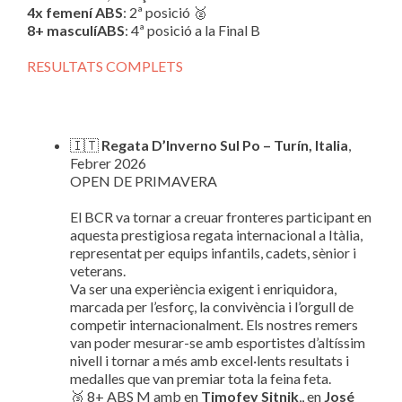
4x femení ABS
: 2ª posició 🥈
8+ masculíABS
: 4ª posició a la Final B
RESULTATS COMPLETS
🇮🇹
Regata D’Inverno Sul Po – Turín, Italia
,
Febrer 2026
OPEN DE PRIMAVERA
El BCR va tornar a creuar fronteres participant en
aquesta prestigiosa regata internacional a Itàlia,
representat per equips infantils, cadets, sènior i
veterans.
Va ser una experiència exigent i enriquidora,
marcada per l’esforç, la convivència i l’orgull de
competir internacionalment. Els nostres remers
van poder mesurar-se amb esportistes d’altíssim
nivell i tornar a més amb excel·lents resultats i
medalles que van premiar tota la feina feta.
🥉 8+ ABS M amb en
Timofey Sitnik
,, en
José