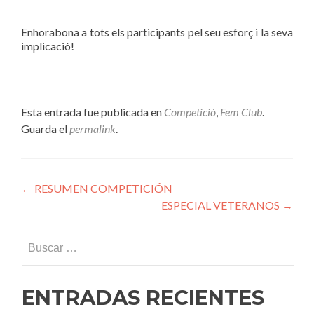
Enhorabona a tots els participants pel seu esforç i la seva
implicació!
Esta entrada fue publicada en
Competició
,
Fem Club
.
Guarda el
permalink
.
Navegación
←
RESUMEN COMPETICIÓN
ESPECIAL VETERANOS
→
de
entradas
Buscar:
ENTRADAS RECIENTES