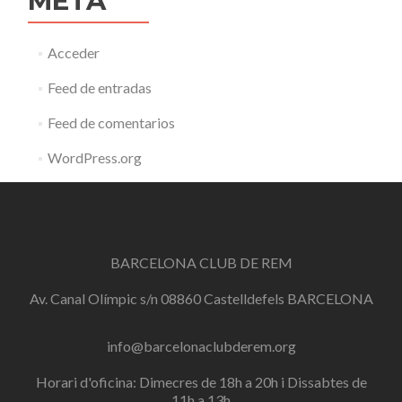
META
Acceder
Feed de entradas
Feed de comentarios
WordPress.org
BARCELONA CLUB DE REM
Av. Canal Olímpic s/n 08860 Castelldefels BARCELONA
info@barcelonaclubderem.org
Horari d'oficina: Dimecres de 18h a 20h i Dissabtes de
11h a 13h