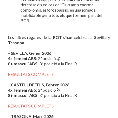
defensar els colors del Club amb enorme
compromís, esforç i passió, en una jornada
inoblidable per a tots els que formem part del
BCR.
Les altres regates de la
ROT
s’han celebrat a
Sevilla
y
Trasona
.
–
SEVILLA, Gener 2026
4x femení ABS
: 2ª posició 🥈
8+ masculí ABS
: 3ª posició a la Final B
RESULTATS COMPLETS
–
CASTELLDEFELS, Febrer 2026
4x femení ABS
: 2ª posició 🥈
8+ mascul
í
ABS
: 3ª posició a la Final B
RESULTATS COMPLETS
–
TRASONA
,
Març 2026