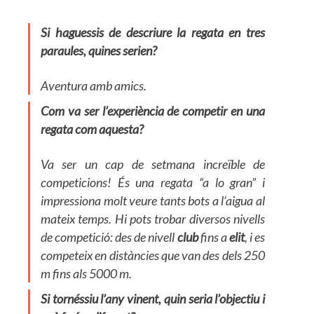
Si haguessis de descriure la regata en tres
paraules, quines serien?
Aventura amb amics.
Com va ser l’experiència de competir en una
regata com aquesta?
Va ser un cap de setmana increïble de
competicions! És una regata “a lo gran” i
impressiona molt veure tants bots a l’aigua al
mateix temps. Hi pots trobar diversos nivells
de competició: des de nivell
club
fins a
elit
, i es
competeix en distàncies que van des dels 250
m fins als 5000 m.
Si tornéssiu l’any vinent, quin seria l’objectiu i