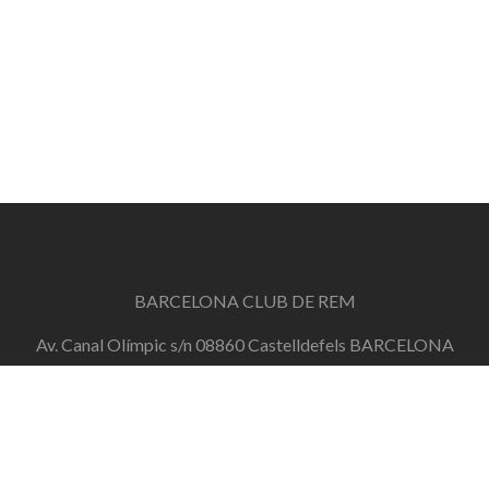
BARCELONA CLUB DE REM
Av. Canal Olímpic s/n 08860 Castelldefels BARCELONA
info@barcelonaclubderem.org
Horari d'oficina: Dimecres de 18h a 20h i Dissabtes de
11h a 13h