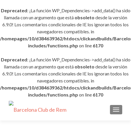
Deprecated
: ¡La función WP_Dependencies->add_data() ha sido
llamada con un argumento que está
obsoleto
desde la versión
6.9.0! Los comentarios condicionales de IE los ignoran todos los
navegadores compatibles. in
/homepages/10/d384639362/htdocs/clickandbuilds/Barce
includes/functions.php
on line
6170
Deprecated
: ¡La función WP_Dependencies->add_data() ha sido
llamada con un argumento que está
obsoleto
desde la versión
6.9.0! Los comentarios condicionales de IE los ignoran todos los
navegadores compatibles. in
/homepages/10/d384639362/htdocs/clickandbuilds/Barce
includes/functions.php
on line
6170
CAMBI