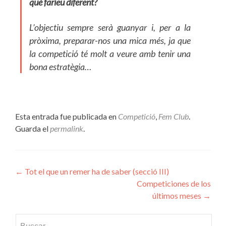
què faríeu diferent?
L’objectiu sempre serà guanyar i, per a la
pròxima, preparar-nos una mica més, ja que
la competició té molt a veure amb tenir una
bona estratègia…
Esta entrada fue publicada en
Competició
,
Fem Club
.
Guarda el
permalink
.
Navegación
←
Tot el que un remer ha de saber (secció III)
Competiciones de los
de
últimos meses
→
entradas
Buscar: