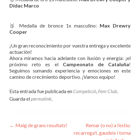
Dídac Marco
🥉 Medalla de bronce 1x masculino:
Max Drewry
Cooper
¡Un gran reconocimiento por vuestra entrega y excelente
actuación!
Ahora miramos hacia adelante con ilusión y energía: ¡el
próximo reto es el
Campeonato de Cataluña
!
Seguimos sumando experiencia y emociones en este
camino de crecimiento deportivo. ¡Vamos equipo!
Esta entrada fue publicada en
Competició
,
Fem Club
.
Guarda el
permalink
.
Navegación
←
Maig de grans resultats!
Remar (o no) a l’estiu:
recarrega’t, gaudeix i torna
de