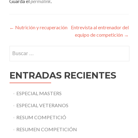
Guarda el
permalink
.
Navegación
←
Nutrición y recuperación
Entrevista al entrenador del
equipo de competición
→
de
entradas
Buscar:
ENTRADAS RECIENTES
ESPECIAL MASTERS
ESPECIAL VETERANOS
RESUM COMPETICIÓ
RESUMEN COMPETICIÓN