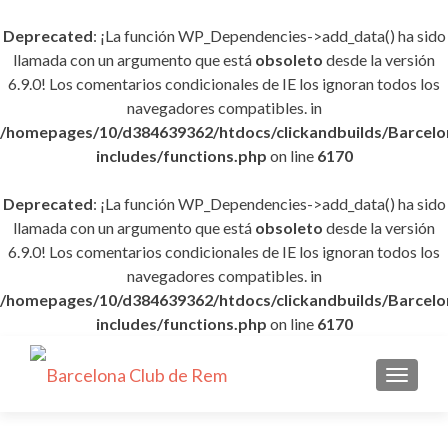
Deprecated
: ¡La función WP_Dependencies->add_data() ha sido
llamada con un argumento que está
obsoleto
desde la versión
6.9.0! Los comentarios condicionales de IE los ignoran todos los
navegadores compatibles. in
/homepages/10/d384639362/htdocs/clickandbuilds/Barce
includes/functions.php
on line
6170
Deprecated
: ¡La función WP_Dependencies->add_data() ha sido
llamada con un argumento que está
obsoleto
desde la versión
6.9.0! Los comentarios condicionales de IE los ignoran todos los
navegadores compatibles. in
/homepages/10/d384639362/htdocs/clickandbuilds/Barce
includes/functions.php
on line
6170
CAMBI