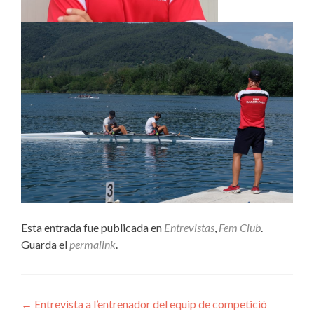
Esta entrada fue publicada en
Entrevistas
,
Fem Club
.
Guarda el
permalink
.
Navegación
←
Entrevista a l’entrenador del equip de competició