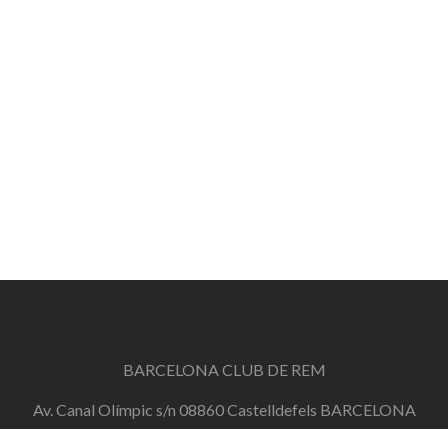
BARCELONA CLUB DE REM
Av. Canal Olímpic s/n 08860 Castelldefels BARCELONA