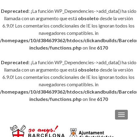
Deprecated
: ¡La función WP_Dependencies->add_data() ha sido
llamada con un argumento que está
obsoleto
desde la versión
6.9.0! Los comentarios condicionales de IE los ignoran todos los
navegadores compatibles. in
/homepages/10/d384639362/htdocs/clickandbuilds/Barce
includes/functions.php
on line
6170
Deprecated
: ¡La función WP_Dependencies->add_data() ha sido
llamada con un argumento que está
obsoleto
desde la versión
6.9.0! Los comentarios condicionales de IE los ignoran todos los
navegadores compatibles. in
/homepages/10/d384639362/htdocs/clickandbuilds/Barce
includes/functions.php
on line
6170
CAMBI