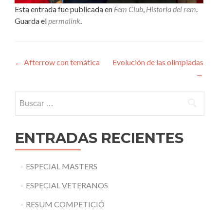
Esta entrada fue publicada en
Fem Club
,
Historia del rem
.
Guarda el
permalink
.
Navegación
←
Afterrow con temática
Evolución de las olimpiadas
→
de
entradas
Buscar:
ENTRADAS RECIENTES
ESPECIAL MASTERS
ESPECIAL VETERANOS
RESUM COMPETICIÓ