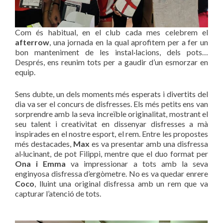
Com és habitual, en el club cada mes celebrem el
afterrow
, una jornada en la qual aprofitem per a fer un
bon manteniment de les instal·lacions, dels pots…
Després, ens reunim tots per a gaudir d’un esmorzar en
equip.
Sens dubte, un dels moments més esperats i divertits del
dia va ser el concurs de disfresses. Els més petits ens van
sorprendre amb la seva increïble originalitat, mostrant el
seu talent i creativitat en dissenyar disfresses a mà
inspirades en el nostre esport, el rem. Entre les propostes
més destacades,
Max
es va presentar amb una disfressa
al·lucinant, de pot Filippi, mentre que el duo format per
Ona i Emma
va impressionar a tots amb la seva
enginyosa disfressa d’ergòmetre. No es va quedar enrere
Coco
, lluint una original disfressa amb un rem que va
capturar l’atenció de tots.