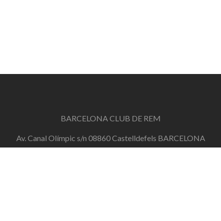
BARCELONA CLUB DE REM
Av. Canal Olímpic s/n 08860 Castelldefels BARCELONA
info@barcelonaclubderem.org
Horari d'oficina: Dimecres de 18h a 20h i Dissabtes de
11h a 13h
+34 644 446 191