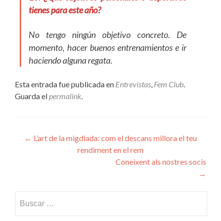
tienes para este año?
No tengo ningún objetivo concreto. De
momento, hacer buenos entrenamientos e ir
haciendo alguna regata.
Esta entrada fue publicada en
Entrevistas
,
Fem Club
.
Guarda el
permalink
.
Navegación
←
L’art de la migdiada: com el descans millora el teu
rendiment en el rem
de
Coneixent als nostres socis
entradas
→
Buscar: