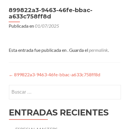
899822a3-9463-46fe-bbac-
a633c758ff8d
Publicada en
01/07/2025
Esta entrada fue publicada en . Guarda el
permalink
.
Navegación
←
899822a3-9463-46fe-bbac-a633c758ff8d
de
Buscar:
entradas
ENTRADAS RECIENTES