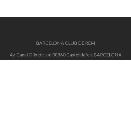
BARCELONA CLUB DE REM
Av. Canal Olímpic s/n 08860 Castelldefels BARCELONA
info@barcelonaclubderem.org
Horari d'oficina: Dimecres de 18h a 20h i Dissabtes de
11h a 13h
+34 644 446 191
de dilluns a divendres de 10h a 20h