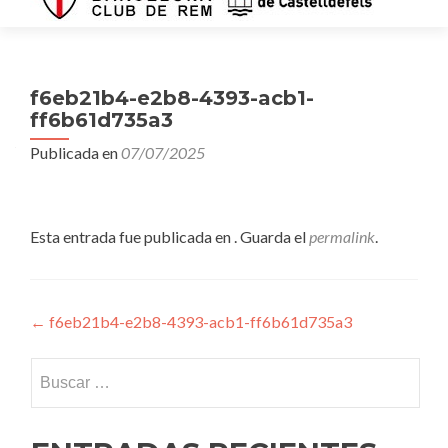
f6eb21b4-e2b8-4393-acb1-
ff6b61d735a3
Publicada en
07/07/2025
Esta entrada fue publicada en . Guarda el
permalink
.
Navegación
←
f6eb21b4-e2b8-4393-acb1-ff6b61d735a3
de
Buscar:
entradas