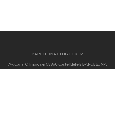
BARCELONA CLUB DE REM
Av. Canal Olímpic s/n 08860 Castelldefels BARCELONA
info@barcelonaclubderem.org
Horari d'oficina: Dimecres de 18h a 20h i Dissabtes de
11h a 13h
+34 644 446 191